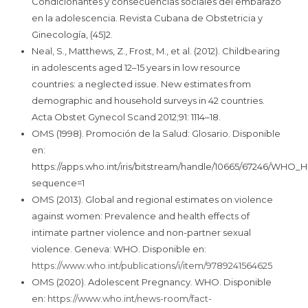
Condicionantes y consecuencias sociales del embarazo
en la adolescencia. Revista Cubana de Obstetricia y
Ginecología, (45)2.
Neal, S., Matthews, Z., Frost, M., et al. (2012). Childbearing
in adolescents aged 12–15 years in low resource
countries: a neglected issue. New estimates from
demographic and household surveys in 42 countries.
Acta Obstet Gynecol Scand 2012;91: 1114–18.
OMS (1998). Promoción de la Salud: Glosario. Disponible
en:
https://apps.who.int/iris/bitstream/handle/10665/67246/WHO
sequence=1
OMS (2013). Global and regional estimates on violence
against women: Prevalence and health effects of
intimate partner violence and non-partner sexual
violence. Geneva: WHO. Disponible en:
https://www.who.int/publications/i/item/9789241564625
OMS (2020). Adolescent Pregnancy. WHO. Disponible
en:
https://www.who.int/news-room/fact-