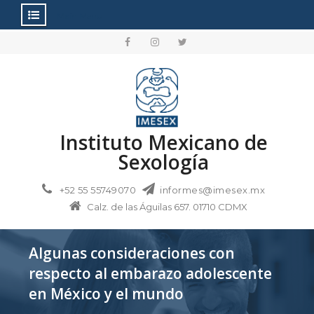
Main Menu
Skip
to
Menu
Menu
Menu
content
Item
Item
Item
Instituto Mexicano de
Sexología
+52 55 55749070
informes@imesex.mx
Calz. de las Águilas 657. 01710 CDMX
Algunas consideraciones con
respecto al embarazo adolescente
en México y el mundo