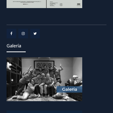
Menu
Menu
Menu
Galería
Item
Item
Item