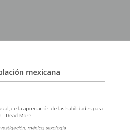
blación mexicana
ual, de la apreciación de las habilidades para
én…
Read More
nvestigación
,
méxico
,
sexología