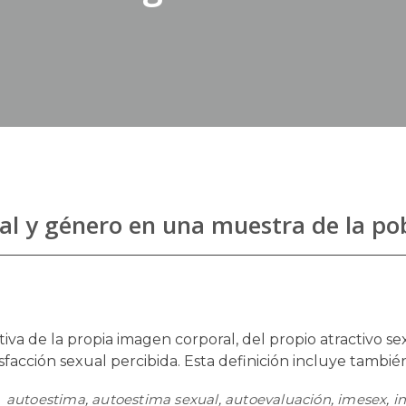
al y género en una muestra de la po
va de la propia imagen corporal, del propio atractivo sex
tisfacción sexual percibida. Esta definición incluye tambi
autoestima
,
autoestima sexual
,
autoevaluación
,
imesex
,
i