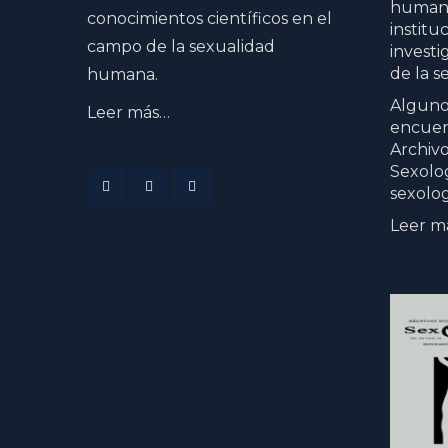
humana
conocimientos científicos en el
institu
campo de la sexualidad
investi
de la s
humana.
Algunos
Leer más…
encuen
Archiv
Sexolog
sexolog
Menu
Menu
Menu
Leer m
Item
Item
Item