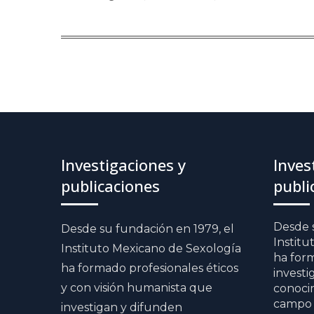
Investigaciones y
Inves
publicaciones
publi
Desde s
Desde su fundación en 1979, el
Institu
Instituto Mexicano de Sexología
ha for
ha formado profesionales éticos
investi
y con visión humanista que
conocim
campo 
investigan y difunden