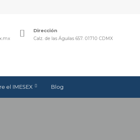
Dirección
x.mx
Calz. de las Águilas 657. 01710 CDMX
re el IMESEX
Blog
ciones Y Publicaciones