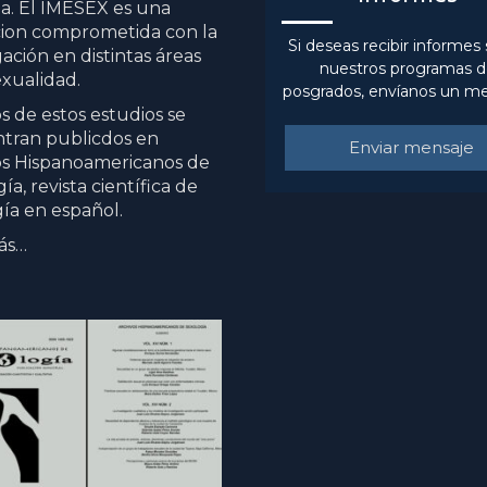
. El IMESEX es una
cion comprometida con la
Si deseas recibir informes
gación en distintas áreas
nuestros programas 
exualidad.
posgrados, envíanos un me
 de estos estudios se
tran publicdos en
Enviar mensaje
os Hispanoamericanos de
ía, revista científica de
ía en español.
ás…