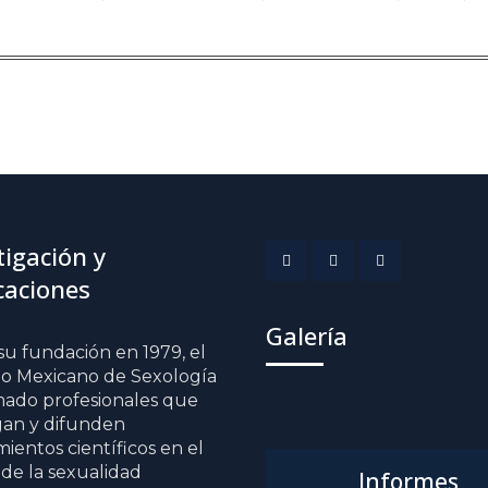
tigación y
caciones
Menu
Menu
Menu
Item
Item
Item
Galería
u fundación en 1979, el
to Mexicano de Sexología
mado profesionales que
gan y difunden
ientos científicos en el
de la sexualidad
Informes