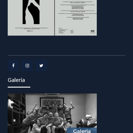
Menu
Menu
Menu
Galería
Item
Item
Item