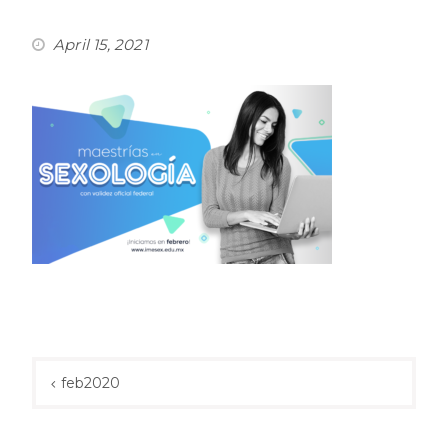
April 15, 2021
Post
navigation
feb2020