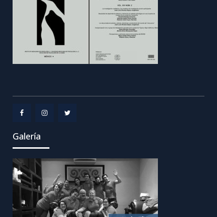
Menu
Menu
Menu
Galería
Item
Item
Item